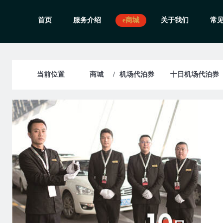
首页
服务介绍
e商城
关于我们
常
当前位置
商城
机场代泊券
十日机场代泊券