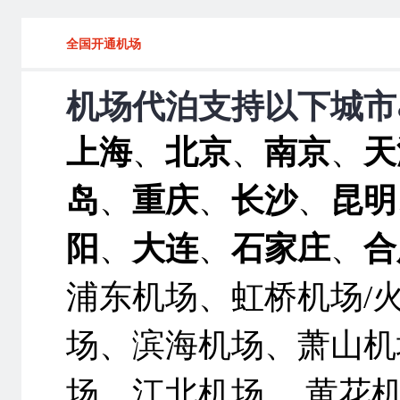
全国开通机场
机场代泊支持以下城市
上海
、
北京
、
南京
、
天
岛
、
重庆
、
长沙
、
昆明
阳
、
大连
、
石家庄
、
合
浦东机场、虹桥机场/
场、滨海机场、萧山机
场、江北机场 、黄花